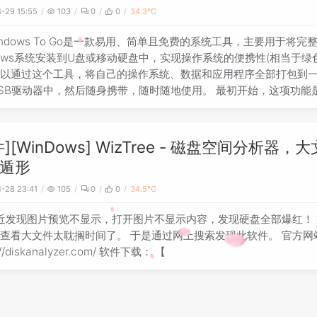
-29 15:55
103
0
0
34.3℃
indows To Go是一款易用、简单且免费的系统工具，主要用于将完
dows系统安装到U盘或移动硬盘中，实现操作系统的便携性(相当于绿
可以通过这个工具，将自己的操作系统、数据和应用程序全部打包到
SB驱动器中，然后随身携带，随时随地使用。 最初开始，这项功能
件][WinDows] WizTree - 磁盘空间分析器，
遁形
-28 23:41
105
0
0
34.5℃
近发现图片预览不显示，打开图片不显示内容，发现硬盘全部爆红！
查看大文件太耽搁时间了。 于是通过网上搜索发现此软件。 官方网
://diskanalyzer.com/ 软件下载： 【