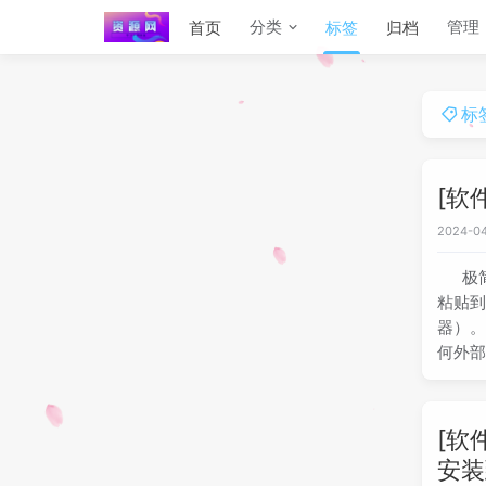
分类
管理
首页
标签
归档
标
[软件
2024-04
极
粘贴到
器）。
何外部依
[软件
安装