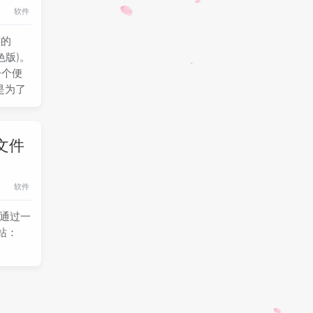
软件
整的
色版)。
一个便
是为了
大文件
软件
 通过一
站：